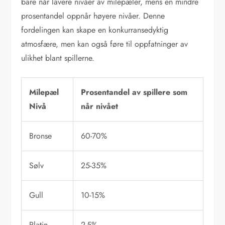
bare når lavere nivåer av milepæler, mens en mindre
prosentandel oppnår høyere nivåer. Denne
fordelingen kan skape en konkurransedyktig
atmosfære, men kan også føre til oppfatninger av
ulikhet blant spillerne.
Milepæl
Prosentandel av spillere som
Nivå
når nivået
Bronse
60-70%
Sølv
25-35%
Gull
10-15%
Platin
2-5%