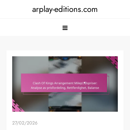
Skip
arplay-editions.com
to
content
27/02/2026