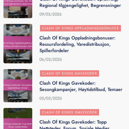
Regional tilgjengelighet, Begrensninger
09/03/2026
CLASH OF KINGS OPPLADNINGSBONUSER
Clash Of Kings Oppladningsbonuser:
Ressursfordeling, Varedistribusjon,
Spillerfordeler
06/03/2026
CLASH OF KINGS GAVEKODER
Clash Of Kings Gavekoder:
Sesongkampanjer, Høytidstilbud, Temaer
05/03/2026
CLASH OF KINGS GAVEKODER
Clash Of Kings Gavekoder: Topp
Nettsteder, Forum, Sosiale Medier