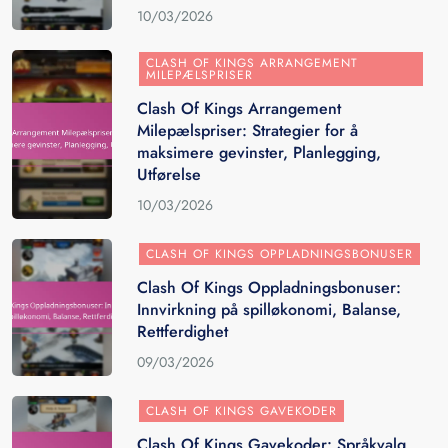
10/03/2026
CLASH OF KINGS ARRANGEMENT
MILEPÆLSPRISER
Clash Of Kings Arrangement
Milepælspriser: Strategier for å
maksimere gevinster, Planlegging,
Utførelse
10/03/2026
CLASH OF KINGS OPPLADNINGSBONUSER
Clash Of Kings Oppladningsbonuser:
Innvirkning på spilløkonomi, Balanse,
Rettferdighet
09/03/2026
CLASH OF KINGS GAVEKODER
Clash Of Kings Gavekoder: Språkvalg,