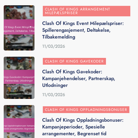
CLASH OF KINGS ARRANGEMENT
MILEPÆLSPRISER
Clash Of Kings Event Milepælspriser:
Spillerengasjement, Deltakelse,
Tilbakemelding
11/03/2026
CLASH OF KINGS GAVEKODER
Clash Of Kings Gavekoder:
Kampanjehendelser, Partnerskap,
Utlodninger
11/03/2026
CLASH OF KINGS OPPLADNINGSBONUSER
Clash Of Kings Oppladningsbonuser:
Kampanjeperioder, Spesielle
arrangementer, Begrenset tid