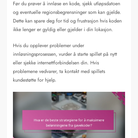
Før du prøver å innløse en kode, sjekk utløpsdatoen
og eventuelle regionsbegrensninger som kan gjelde.
Dette kan spare deg for tid og frustrasjon hvis koden
ikke lenger er gyldig eller gjelder i din lokasjon.
Hvis du opplever problemer under
innløsningsprosessen, vurder å starte spillet på nytt
eller sjekke internettforbindelsen din. Hvis
problemene vedvarer, ta kontakt med spillets
kundestøtte for hjelp.