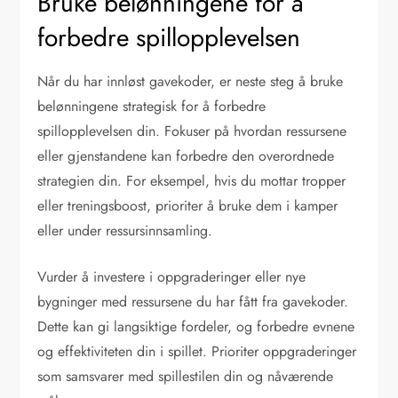
Bruke belønningene for å
forbedre spillopplevelsen
Når du har innløst gavekoder, er neste steg å bruke
belønningene strategisk for å forbedre
spillopplevelsen din. Fokuser på hvordan ressursene
eller gjenstandene kan forbedre den overordnede
strategien din. For eksempel, hvis du mottar tropper
eller treningsboost, prioriter å bruke dem i kamper
eller under ressursinnsamling.
Vurder å investere i oppgraderinger eller nye
bygninger med ressursene du har fått fra gavekoder.
Dette kan gi langsiktige fordeler, og forbedre evnene
og effektiviteten din i spillet. Prioriter oppgraderinger
som samsvarer med spillestilen din og nåværende