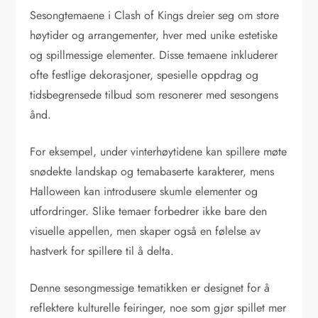
Sesongtemaene i Clash of Kings dreier seg om store
høytider og arrangementer, hver med unike estetiske
og spillmessige elementer. Disse temaene inkluderer
ofte festlige dekorasjoner, spesielle oppdrag og
tidsbegrensede tilbud som resonerer med sesongens
ånd.
For eksempel, under vinterhøytidene kan spillere møte
snødekte landskap og temabaserte karakterer, mens
Halloween kan introdusere skumle elementer og
utfordringer. Slike temaer forbedrer ikke bare den
visuelle appellen, men skaper også en følelse av
hastverk for spillere til å delta.
Denne sesongmessige tematikken er designet for å
reflektere kulturelle feiringer, noe som gjør spillet mer