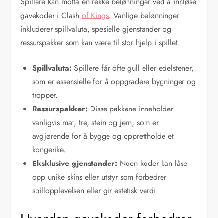
Spillere kan motta en rekke belønninger ved å innløse
gavekoder i Clash
of Kings
. Vanlige belønninger
inkluderer spillvaluta, spesielle gjenstander og
ressurspakker som kan være til stor hjelp i spillet.
Spillvaluta:
Spillere får ofte gull eller edelstener,
som er essensielle for å oppgradere bygninger og
tropper.
Ressurspakker:
Disse pakkene inneholder
vanligvis mat, tre, stein og jern, som er
avgjørende for å bygge og opprettholde et
kongerike.
Eksklusive gjenstander:
Noen koder kan låse
opp unike skins eller utstyr som forbedrer
spillopplevelsen eller gir estetisk verdi.