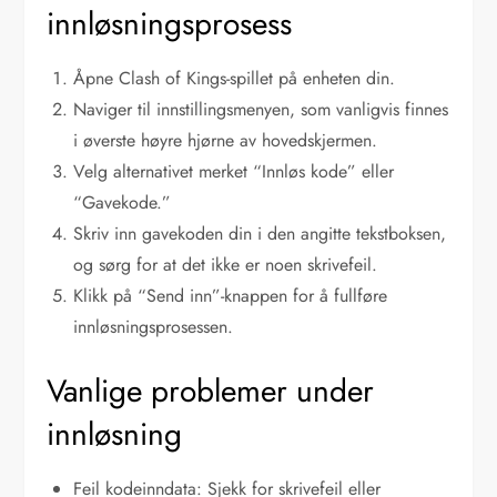
innløsningsprosess
Åpne Clash of Kings-spillet på enheten din.
Naviger til innstillingsmenyen, som vanligvis finnes
i øverste høyre hjørne av hovedskjermen.
Velg alternativet merket “Innløs kode” eller
“Gavekode.”
Skriv inn gavekoden din i den angitte tekstboksen,
og sørg for at det ikke er noen skrivefeil.
Klikk på “Send inn”-knappen for å fullføre
innløsningsprosessen.
Vanlige problemer under
innløsning
Feil kodeinndata: Sjekk for skrivefeil eller