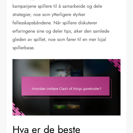
kampanjene spillere til å samarbeide og dele
strategier, noe som ytterligere styrker
fellesskapsbåndene. Når spillere diskuterer
erfaringene sine og deler tips, øker den samlede
gleden av spillet, noe som fører til en mer lojal
spillerbase.
Hva er de beste