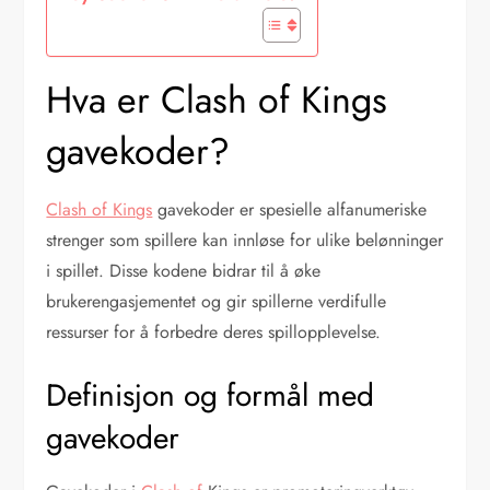
Hva er Clash of Kings
gavekoder?
Clash of Kings
gavekoder er spesielle alfanumeriske
strenger som spillere kan innløse for ulike belønninger
i spillet. Disse kodene bidrar til å øke
brukerengasjementet og gir spillerne verdifulle
ressurser for å forbedre deres spillopplevelse.
Definisjon og formål med
gavekoder