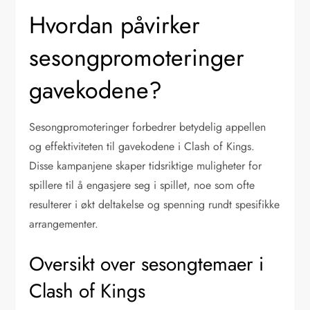
Hvordan påvirker
sesongpromoteringer
gavekodene?
Sesongpromoteringer forbedrer betydelig appellen
og effektiviteten til gavekodene i Clash of Kings.
Disse kampanjene skaper tidsriktige muligheter for
spillere til å engasjere seg i spillet, noe som ofte
resulterer i økt deltakelse og spenning rundt spesifikke
arrangementer.
Oversikt over sesongtemaer i
Clash of Kings