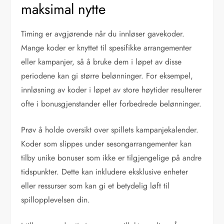
maksimal nytte
Timing er avgjørende når du innløser gavekoder.
Mange koder er knyttet til spesifikke arrangementer
eller kampanjer, så å bruke dem i løpet av disse
periodene kan gi større belønninger. For eksempel,
innløsning av koder i løpet av store høytider resulterer
ofte i bonusgjenstander eller forbedrede belønninger.
Prøv å holde oversikt over spillets kampanjekalender.
Koder som slippes under sesongarrangementer kan
tilby unike bonuser som ikke er tilgjengelige på andre
tidspunkter. Dette kan inkludere eksklusive enheter
eller ressurser som kan gi et betydelig løft til
spillopplevelsen din.