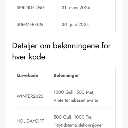
SPRINGFLING
31. mars 2024
SUMMERFUN
30. juni 2024
Detaljer om belønningene for
hver kode
Gavekode
Belønninger
1000 Gull, 500 Mat,
WINTER2023
Vintertemabasert avatar
500 Gull, 1000 Tre,
HOLIDAYGIFT
Høytidstema dekorasjoner