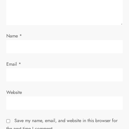
o
n
Name
*
Email
*
Website
Save my name, email, and website in this browser for
the next time I comment.