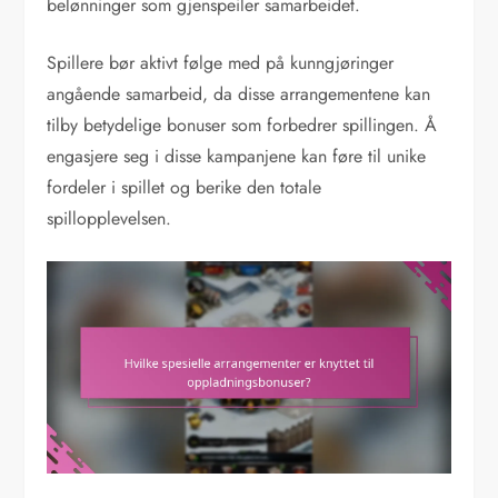
belønninger som gjenspeiler samarbeidet.
Spillere bør aktivt følge med på kunngjøringer
angående samarbeid, da disse arrangementene kan
tilby betydelige bonuser som forbedrer spillingen. Å
engasjere seg i disse kampanjene kan føre til unike
fordeler i spillet og berike den totale
spillopplevelsen.