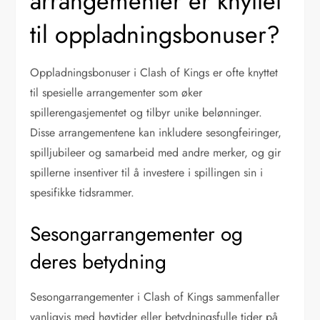
arrangementer er knyttet
til oppladningsbonuser?
Oppladningsbonuser i Clash of Kings er ofte knyttet
til spesielle arrangementer som øker
spillerengasjementet og tilbyr unike belønninger.
Disse arrangementene kan inkludere sesongfeiringer,
spilljubileer og samarbeid med andre merker, og gir
spillerne insentiver til å investere i spillingen sin i
spesifikke tidsrammer.
Sesongarrangementer og
deres betydning
Sesongarrangementer i Clash of Kings sammenfaller
vanligvis med høytider eller betydningsfulle tider på