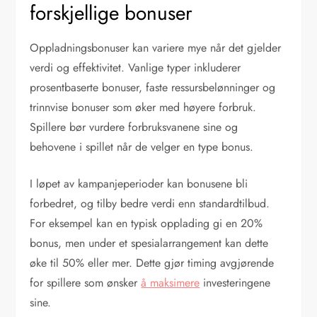
forskjellige bonuser
Oppladningsbonuser kan variere mye når det gjelder
verdi og effektivitet. Vanlige typer inkluderer
prosentbaserte bonuser, faste ressursbelønninger og
trinnvise bonuser som øker med høyere forbruk.
Spillere bør vurdere forbruksvanene sine og
behovene i spillet når de velger en type bonus.
I løpet av kampanjeperioder kan bonusene bli
forbedret, og tilby bedre verdi enn standardtilbud.
For eksempel kan en typisk opplading gi en 20%
bonus, men under et spesialarrangement kan dette
øke til 50% eller mer. Dette gjør timing avgjørende
for spillere som ønsker
å maksimere
investeringene
sine.