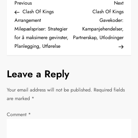
P
Previous
Next
Previous
Next
Post
Post
Clash Of Kings
Clash Of Kings
o
Arrangement
Gavekoder:
Milepælspriser: Strategier
Kampanjehendelser,
s
for å maksimere gevinster,
Partnerskap, Utlodninger
t
Planlegging, Utførelse
n
Leave a Reply
a
v
Your email address will not be published.
Required fields
are marked
*
i
Comment
*
g
a