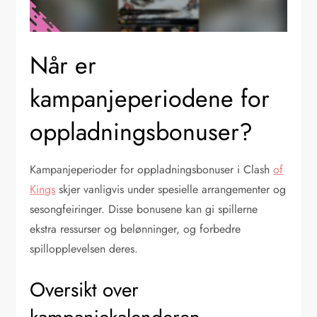
Når er
kampanjeperiodene for
oppladningsbonuser?
Kampanjeperioder for oppladningsbonuser i Clash
of
Kings
skjer vanligvis under spesielle arrangementer og
sesongfeiringer. Disse bonusene kan gi spillerne
ekstra ressurser og belønninger, og forbedre
spillopplevelsen deres.
Oversikt over