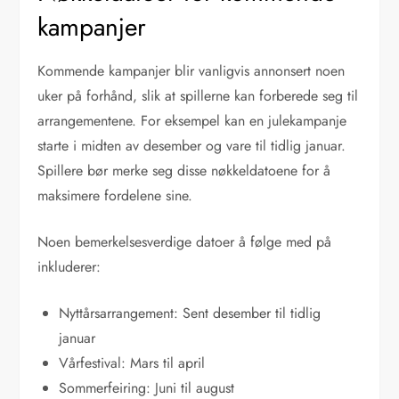
kampanjer
Kommende kampanjer blir vanligvis annonsert noen
uker på forhånd, slik at spillerne kan forberede seg til
arrangementene. For eksempel kan en julekampanje
starte i midten av desember og vare til tidlig januar.
Spillere bør merke seg disse nøkkeldatoene for å
maksimere fordelene sine.
Noen bemerkelsesverdige datoer å følge med på
inkluderer:
Nyttårsarrangement: Sent desember til tidlig
januar
Vårfestival: Mars til april
Sommerfeiring: Juni til august