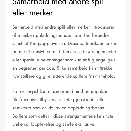
Samarbeid med andre spill
eller merker
Samarbeid med andre spill eller merker introduserer
ofte unike oppladningsbonuser som kan forbedre
Clash of Kings-opplevelsen. Disse partnerskapene kan
bringe eksklusivt innhold, temabaserte arrangementer
eller spesielle belønninger som kun er tilgjengelige i
en begrenset periode. Slike samarbeid kan tiltrekke
nye spillere og gi eksisterende spillere friskt innhold.
For eksempel kan et samarbeid med en populær
filmfranchise tilby temabaserte gjenstander eller
karakterer som en del av en oppladningsbonus.
Spillere som deltar i disse arrangementene kan nyte
unike spillopplevelser og samle eksklusive