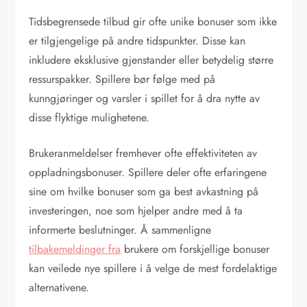
Tidsbegrensede tilbud gir ofte unike bonuser som ikke
er tilgjengelige på andre tidspunkter. Disse kan
inkludere eksklusive gjenstander eller betydelig større
ressurspakker. Spillere bør følge med på
kunngjøringer og varsler i spillet for å dra nytte av
disse flyktige mulighetene.
Brukeranmeldelser fremhever ofte effektiviteten av
oppladningsbonuser. Spillere deler ofte erfaringene
sine om hvilke bonuser som ga best avkastning på
investeringen, noe som hjelper andre med å ta
informerte beslutninger. Å sammenligne
tilbakemeldinger fra
brukere om forskjellige bonuser
kan veilede nye spillere i å velge de mest fordelaktige
alternativene.