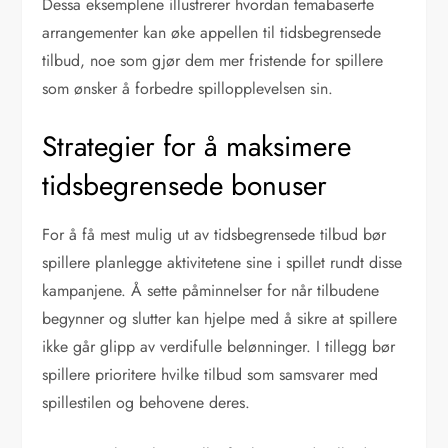
Dessa eksemplene illustrerer hvordan temabaserte
arrangementer kan øke appellen til tidsbegrensede
tilbud, noe som gjør dem mer fristende for spillere
som ønsker å forbedre spillopplevelsen sin.
Strategier for å maksimere
tidsbegrensede bonuser
For å få mest mulig ut av tidsbegrensede tilbud bør
spillere planlegge aktivitetene sine i spillet rundt disse
kampanjene. Å sette påminnelser for når tilbudene
begynner og slutter kan hjelpe med å sikre at spillere
ikke går glipp av verdifulle belønninger. I tillegg bør
spillere prioritere hvilke tilbud som samsvarer med
spillestilen og behovene deres.