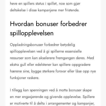
heve en spillers status i spillet, noe som gjør
deltakelse i disse kampanjene mer fristende.
Hvordan bonuser forbedrer
spillopplevelsen
Oppladningsbonuser forbedrer betydelig
spillopplevelsen ved å gi spillerne essensielle
ressurser som kan akselerere fremgangen deres. Med
ekstra gull eller edelstener kan spillere oppgradere
hærene sine, bygge sterkere forsvar eller låse opp nye
funksjoner raskere.
I tillegg kan spenningen ved å motta bonuser skape
en mer engasjerende og givende opplevelse. Spillere
er motiverte til å delta i arrangementer og kampanjer,