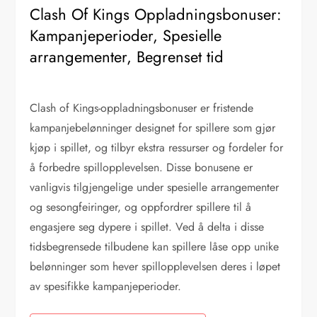
Clash Of Kings Oppladningsbonuser:
Kampanjeperioder, Spesielle
arrangementer, Begrenset tid
Clash of Kings-oppladningsbonuser er fristende
kampanjebelønninger designet for spillere som gjør
kjøp i spillet, og tilbyr ekstra ressurser og fordeler for
å forbedre spillopplevelsen. Disse bonusene er
vanligvis tilgjengelige under spesielle arrangementer
og sesongfeiringer, og oppfordrer spillere til å
engasjere seg dypere i spillet. Ved å delta i disse
tidsbegrensede tilbudene kan spillere låse opp unike
belønninger som hever spillopplevelsen deres i løpet
av spesifikke kampanjeperioder.