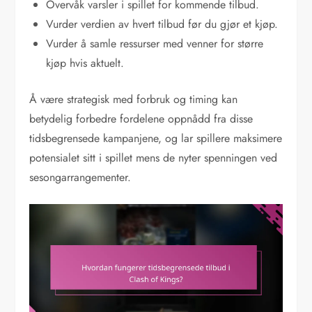
Overvåk varsler i spillet for kommende tilbud.
Vurder verdien av hvert tilbud før du gjør et kjøp.
Vurder å samle ressurser med venner for større
kjøp hvis aktuelt.
Å være strategisk med forbruk og timing kan
betydelig forbedre fordelene oppnådd fra disse
tidsbegrensede kampanjene, og lar spillere maksimere
potensialet sitt i spillet mens de nyter spenningen ved
sesongarrangementer.