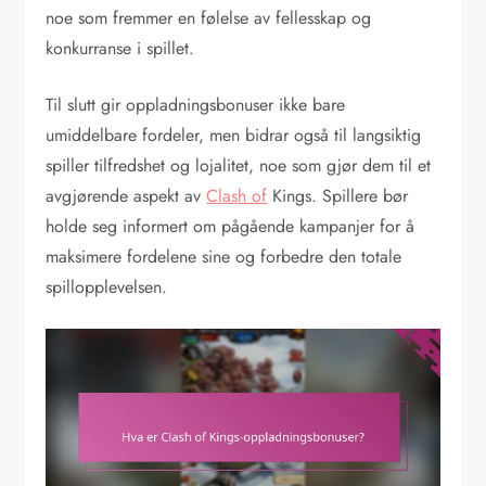
noe som fremmer en følelse av fellesskap og
konkurranse i spillet.
Til slutt gir oppladningsbonuser ikke bare
umiddelbare fordeler, men bidrar også til langsiktig
spiller tilfredshet og lojalitet, noe som gjør dem til et
avgjørende aspekt av
Clash of
Kings. Spillere bør
holde seg informert om pågående kampanjer for å
maksimere fordelene sine og forbedre den totale
spillopplevelsen.