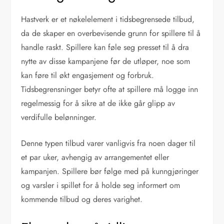
Hastverk er et nøkelelement i tidsbegrensede tilbud,
da de skaper en overbevisende grunn for spillere til å
handle raskt. Spillere kan føle seg presset til å dra
nytte av disse kampanjene før de utløper, noe som
kan føre til økt engasjement og forbruk.
Tidsbegrensninger betyr ofte at spillere må logge inn
regelmessig for å sikre at de ikke går glipp av
verdifulle belønninger.
Denne typen tilbud varer vanligvis fra noen dager til
et par uker, avhengig av arrangementet eller
kampanjen. Spillere bør følge med på kunngjøringer
og varsler i spillet for å holde seg informert om
kommende tilbud og deres varighet.