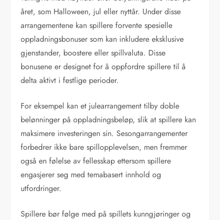
året, som Halloween, jul eller nyttår. Under disse
arrangementene kan spillere forvente spesielle
oppladningsbonuser som kan inkludere eksklusive
gjenstander, boostere eller spillvaluta. Disse
bonusene er designet for å oppfordre spillere til å
delta aktivt i festlige perioder.
For eksempel kan et julearrangement tilby doble
belønninger på oppladningsbeløp, slik at spillere kan
maksimere investeringen sin. Sesongarrangementer
forbedrer ikke bare spillopplevelsen, men fremmer
også en følelse av fellesskap ettersom spillere
engasjerer seg med temabasert innhold og
utfordringer.
Spillere bør følge med på spillets kunngjøringer og