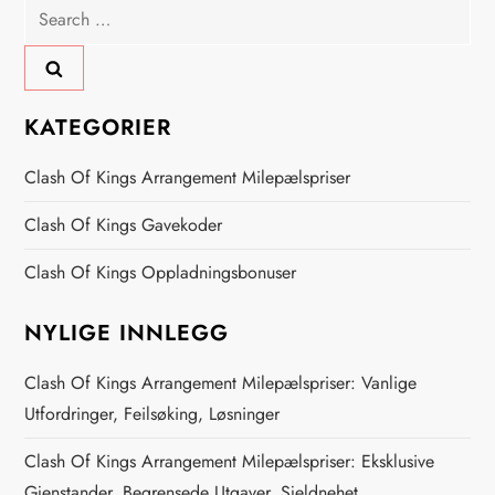
Search
for:
KATEGORIER
Clash Of Kings Arrangement Milepælspriser
Clash Of Kings Gavekoder
Clash Of Kings Oppladningsbonuser
NYLIGE INNLEGG
Clash Of Kings Arrangement Milepælspriser: Vanlige
Utfordringer, Feilsøking, Løsninger
Clash Of Kings Arrangement Milepælspriser: Eksklusive
Gjenstander, Begrensede Utgaver, Sjeldnehet